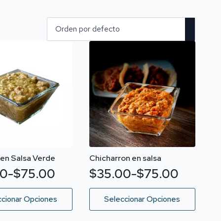
 en Salsa Verde
Chicharron en salsa
00
-
$
75.00
$
35.00
-
$
75.00
o
Rango
de
Este
ccionar Opciones
Seleccionar Opciones
producto
s:
precios:
tiene