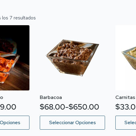
los 7 resultados
co
Barbacoa
Carnitas
9.00
$
68.00
-
$
650.00
$
33.
Rango
Rang
de
de
Este
Este
 Opciones
Seleccionar Opciones
Sele
producto
producto
precios:
precio
tiene
tiene