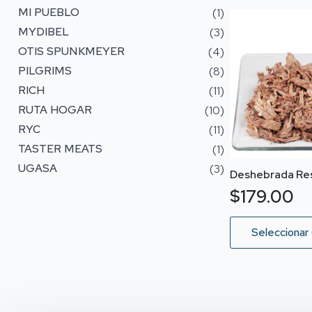
desde
múltiples
MI PUEBLO
(1)
variantes.
$31.00
MYDIBEL
(3)
Las
hasta
OTIS SPUNKMEYER
(4)
opciones
$89.00
se
PILGRIMS
(8)
pueden
RICH
(11)
elegir
RUTA HOGAR
(10)
en
la
RYC
(11)
página
TASTER MEATS
(1)
de
UGASA
(3)
Deshebrada Res
producto
$
179.00
Este
Seleccionar
producto
tiene
múltiples
variantes.
Las