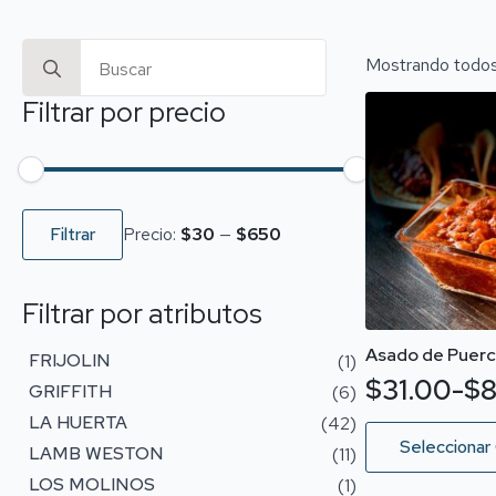
Search
Mostrando todos 
for:
Filtrar por precio
Precio
Precio
mínimo
máximo
Filtrar
Precio:
$30
—
$650
Filtrar por atributos
Asado de Puer
FRIJOLIN
(1)
$
31.00
-
$
8
GRIFFITH
(6)
Rango
LA HUERTA
(42)
de
Este
Seleccionar
LAMB WESTON
(11)
producto
precios:
tiene
LOS MOLINOS
(1)