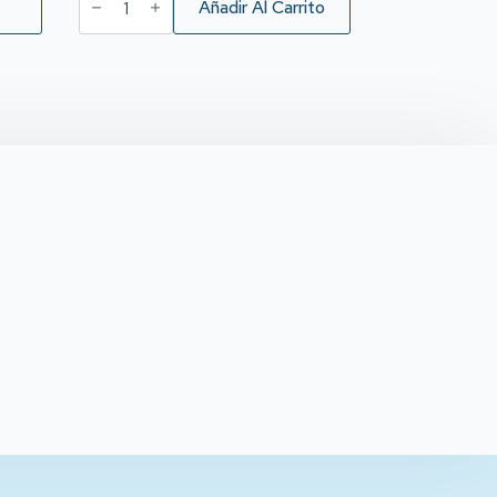
Chispas
Añadir Al Carrito
de
Chocolate
cantidad