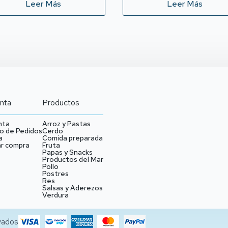
Leer Más
Leer Más
nta
Productos
nta
Arroz y Pastas
o de Pedidos
Cerdo
a
Comida preparada
ar compra
Fruta
o
Papas y Snacks
Productos del Mar
Pollo
Postres
Res
Salsas y Aderezos
Verdura
vados