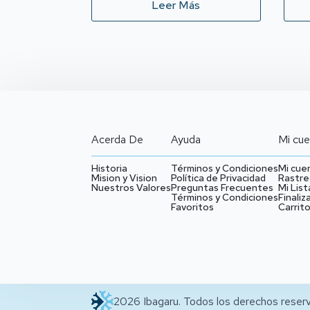
Leer Más
Acerda De
Ayuda
Mi cue
Historia
Términos y Condiciones
Mi cue
Mision y Vision
Política de Privacidad
Rastre
Nuestros Valores
Preguntas Frecuentes
Mi List
Términos y Condiciones
Finaliz
Favoritos
Carrit
2026 Ibagaru. Todos los derechos reser