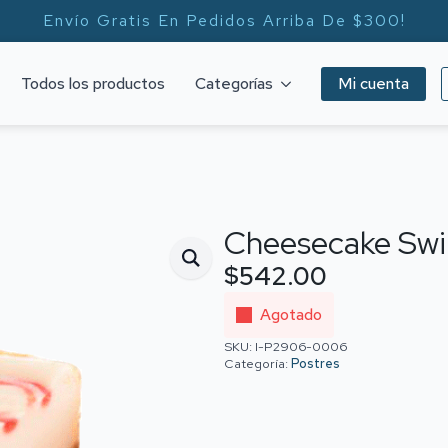
Envío Gratis En Pedidos Arriba De $300!
Todos los productos
Categorías
Mi cuenta
Cheesecake Swir
$
542.00
Agotado
SKU:
I-P2906-0006
Categoría:
Postres