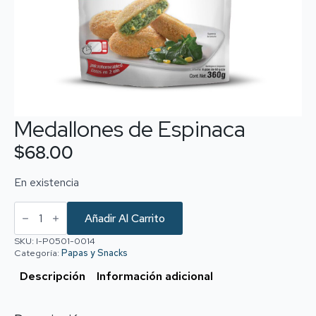
Medallones de Espinaca
$
68.00
En existencia
Medallones
de
Añadir Al Carrito
Espinaca
cantidad
SKU:
I-P0501-0014
Categoría:
Papas y Snacks
Descripción
Información adicional