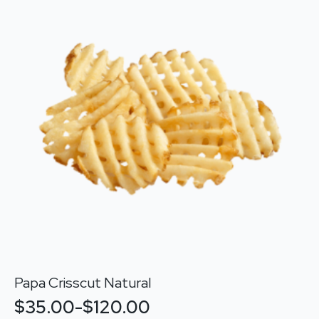
Las
hasta
opciones
$156.00
se
pueden
elegir
en
la
página
de
producto
Papa Crisscut Natural
$
35.00
-
$
120.00
Rango