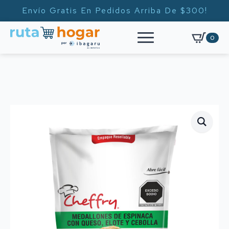
Envío Gratis En Pedidos Arriba De $300!
0