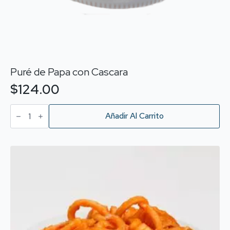
Puré de Papa con Cascara
$
124.00
Puré
de
Añadir Al Carrito
Papa
con
Cascara
cantidad