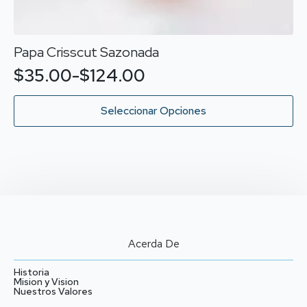
Papa Crisscut Sazonada
$
35.00
-
$
124.00
Rango
de
Este
Seleccionar Opciones
producto
precios:
tiene
desde
múltiples
variantes.
$35.00
Las
hasta
opciones
$124.00
se
pueden
elegir
Acerda De
en
la
Historia
página
Mision y Vision
Nuestros Valores
de