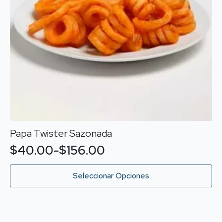
Papa Twister Sazonada
$
40.00
-
$
156.00
Rango
de
Este
Seleccionar Opciones
producto
precios:
tiene
desde
múltiples
variantes.
$40.00