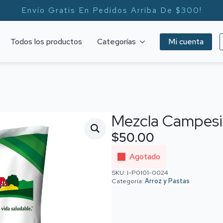
Envío Gratis En Pedidos Arriba De $300!
Todos los productos
Categorías
Mi cuenta
Mezcla Campesi
$
50.00
Agotado
SKU:
I-P0101-0024
Categoría:
Arroz y Pastas