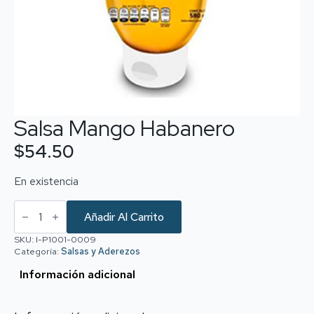
Salsa Mango Habanero
$
54.50
En existencia
Salsa
Mango
Añadir Al Carrito
Habanero
cantidad
SKU:
I-P1001-0009
Categoría:
Salsas y Aderezos
Información adicional