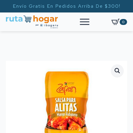
Envío Gratis En Pedidos Arriba De $300!
0