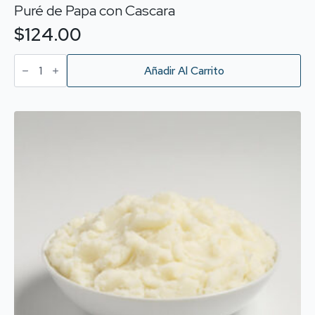
Puré de Papa con Cascara
$
124.00
Puré
de
Añadir Al Carrito
Papa
con
Cascara
cantidad