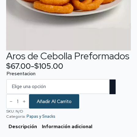
Aros de Cebolla Preformados
$
67.00
-
$
105.00
Rango
Presentacion
de
precios:
desde
Aros
de
Añadir Al Carrito
$67.00
Cebolla
Preformados
SKU:
N/D
hasta
cantidad
Categoría:
Papas y Snacks
$105.00
Descripción
Información adicional