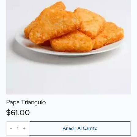
pueden
elegir
en
la
página
de
producto
Papa Triangulo
$
61.00
Papa
Triangulo
Añadir Al Carrito
cantidad