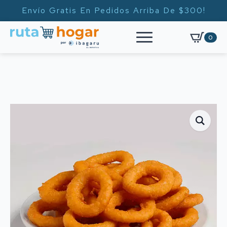
Envío Gratis En Pedidos Arriba De $300!
0