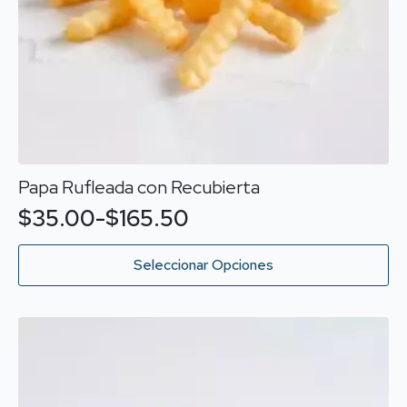
Papa Rufleada con Recubierta
$
35.00
-
$
165.50
Rango
de
Este
Seleccionar Opciones
producto
precios:
tiene
desde
múltiples
variantes.
$35.00
Las
hasta
opciones
$165.50
se