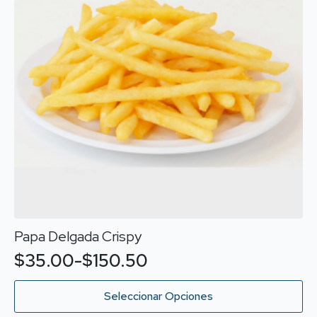
pueden
elegir
en
la
página
de
producto
Papa Delgada Crispy
$
35.00
-
$
150.50
Rango
de
Este
Seleccionar Opciones
producto
precios: