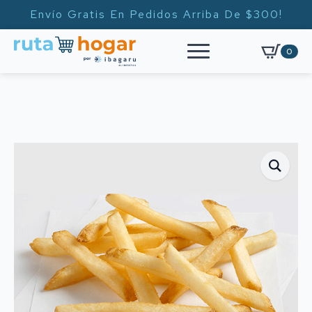
Envío Gratis En Pedidos Arriba De $300!
0