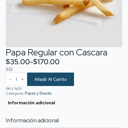
Papa Regular con Cascara
$
35.00
-
$
170.00
Rango
S12
de
Papa
Regular
Añadir Al Carrito
precios:
con
Cascara
SKU:
N/D
desde
cantidad
Categoría:
Papas y Snacks
$35.00
Información adicional
hasta
$170.00
Información adicional