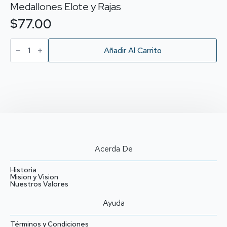
Medallones Elote y Rajas
$
77.00
Medallones
Elote
Añadir Al Carrito
y
Rajas
cantidad
Acerda De
Historia
Mision y Vision
Nuestros Valores
Ayuda
Términos y Condiciones