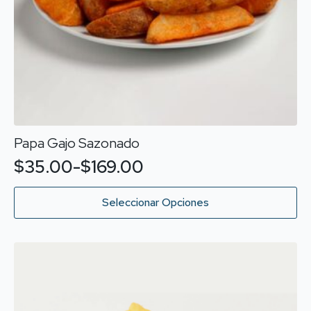
producto
Papa Gajo Sazonado
$
35.00
-
$
169.00
Rango
de
Este
Seleccionar Opciones
producto
precios:
tiene
desde
múltiples
variantes.
$35.00
Las
hasta
opciones
$169.00
se