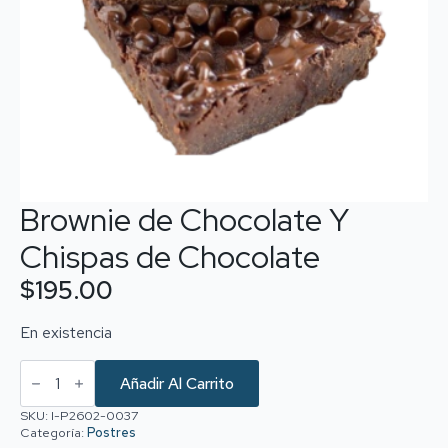
Brownie de Chocolate Y
Chispas de Chocolate
$
195.00
En existencia
Brownie
de
Añadir Al Carrito
Chocolate
Y
SKU:
I-P2602-0037
Chispas
Categoría:
Postres
de