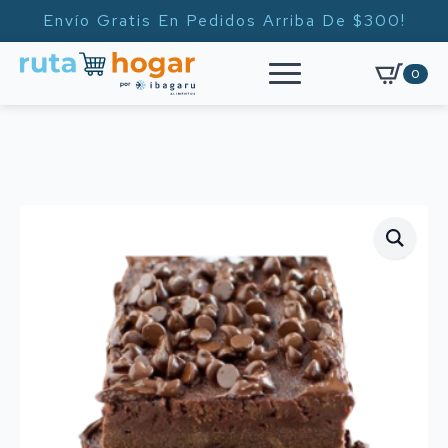
Envío Gratis En Pedidos Arriba De $300!
0