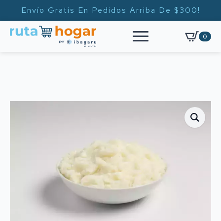
Envío Gratis En Pedidos Arriba De $300!
0