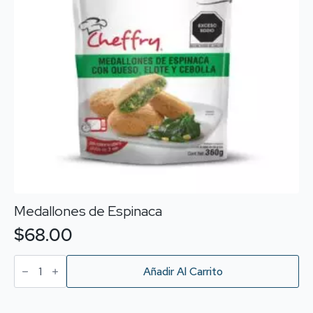
Medallones de Espinaca
$
68.00
Medallones
de
Añadir Al Carrito
Espinaca
cantidad