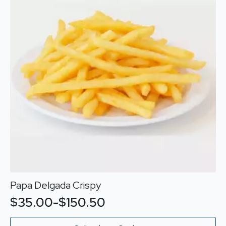
Papa Delgada Crispy
$
35.00
-
$
150.50
Rango
de
Este